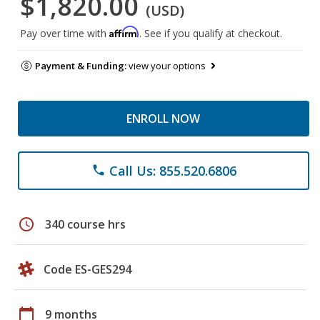
$1,820.00
(USD)
Affirm
Pay over time with
. See if you qualify at checkout.
Payment & Funding:
view your options
ENROLL NOW
Call Us: 855.520.6806
phone
schedule
340 course hrs
Code ES-GES294
calendar_today
9 months