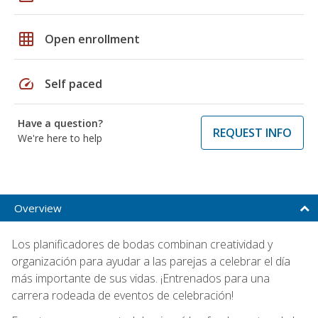
grid_on
Open enrollment
speed
Self paced
Have a question?
REQUEST INFO
We're here to help
Overview
Los planificadores de bodas combinan creatividad y
organización para ayudar a las parejas a celebrar el día
más importante de sus vidas. ¡Entrenados para una
carrera rodeada de eventos de celebración!