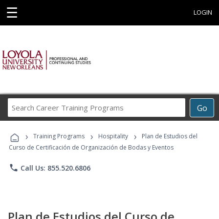
☰
LOGIN
Search
Go
Career
Training
›
›
›
Programs
Training Programs
Hospitality
Plan de Estudios del
Curso de Certificación de Organización de Bodas y Eventos
phone
Call Us: 855.520.6806
Plan de Estudios del Curso de