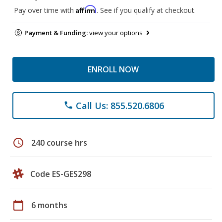
Affirm
Pay over time with
. See if you qualify at checkout.
Payment & Funding:
view your options
ENROLL NOW
Call Us: 855.520.6806
phone
schedule
240 course hrs
Code ES-GES298
calendar_today
6 months