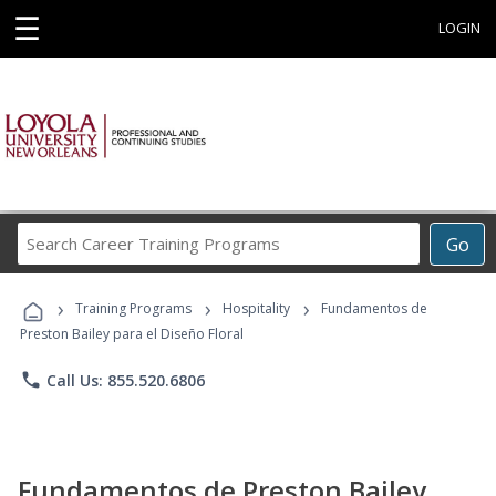
☰
LOGIN
Search
Go
Career
Training
›
›
›
Programs
Training Programs
Hospitality
Fundamentos de
Preston Bailey para el Diseño Floral
phone
Call Us: 855.520.6806
Fundamentos de Preston Bailey