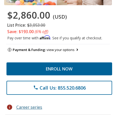
$2,860.00
(USD)
List Price:
$3,053.00
Save: $193.00
(6% off)
Affirm
Pay over time with
. See if you qualify at checkout.
Payment & Funding:
view your options
ENROLL NOW
Call Us: 855.520.6806
phone
info
Career series