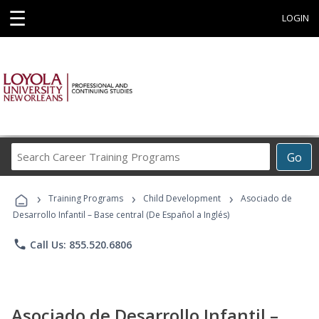
☰
LOGIN
Search
Go
Career
Training
›
›
›
Programs
Training Programs
Child Development
Asociado de
Desarrollo Infantil – Base central (De Español a Inglés)
phone
Call Us: 855.520.6806
Asociado de Desarrollo Infantil –