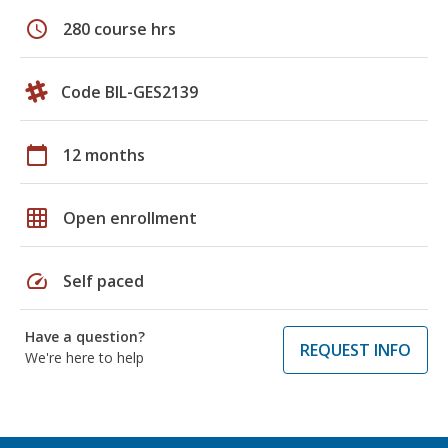
schedule
280 course hrs
Code BIL-GES2139
calendar_today
12 months
grid_on
Open enrollment
speed
Self paced
Have a question?
REQUEST INFO
We're here to help